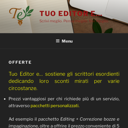
Salta
al
TUO EDITOR E…
contenuto
Scrivi meglio. Pensa meglio. Vivi meglio.
Menu
OFFERTE
Tuo Editor e… sostiene gli scrittori esordienti
dedicando loro sconti mirati per varie
circostanze.
Prezzi vantaggiosi per chi richiede più di un servizio,
attraverso
pacchetti personalizzati.
Ad esempio il
pacchetto Editing + Correzione bozze e
impaginazione,
oltre a offrire il prezzo conveniente di 5