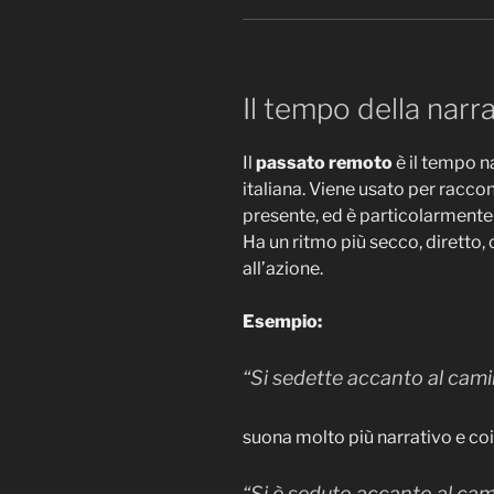
Il tempo della narr
Il
passato remoto
è il tempo n
italiana. Viene usato per racco
presente, ed è particolarmente e
Ha un ritmo più secco, diretto
all’azione.
Esempio:
“Si sedette accanto al camin
suona molto più narrativo e coi
“Si è seduto accanto al cami