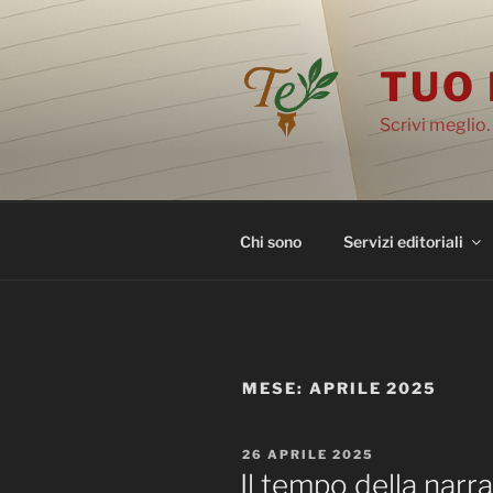
Salta
al
contenuto
TUO 
Scrivi meglio.
Chi sono
Servizi editoriali
MESE:
APRILE 2025
PUBBLICATO
26 APRILE 2025
IL
Il tempo della narr