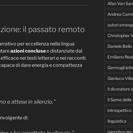
Afan Van San
Andrea Cami
autori emerge
azione: il passato remoto
Christopher V
arrativo per eccellenza nella lingua
Daniele Bello
ntare
azioni concluse
e distanziate dal
Emiliano Real
fficace nei testi letterari e nei racconti.
, capace di dare energia e compattezza
Germogli lette
Gianluca Vill
Il divoratore
Il Seme della
o e attese in silenzio.”
introspettivo
nvolgente di:
linguistica
narrativa per
no e ha aspettato in silenzio.”