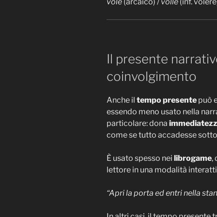
volé
(arcaico) /
volle
(inf. volere
Il presente narrati
coinvolgimento
Anche il
tempo presente
può e
essendo meno usato nella narra
particolare: dona
immediatez
come se tutto accadesse sotto i
È usato spesso nei
librogame
,
lettore in una modalità interatt
“Apri la porta ed entri nella stan
In altri casi, il tempo presente 