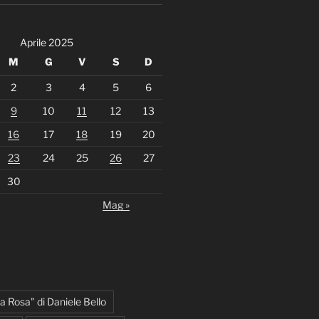
Aprile 2025
M
G
V
S
D
2
3
4
5
6
9
10
11
12
13
16
17
18
19
20
23
24
25
26
27
30
Mag »
la Rosa" di Daniele Bello