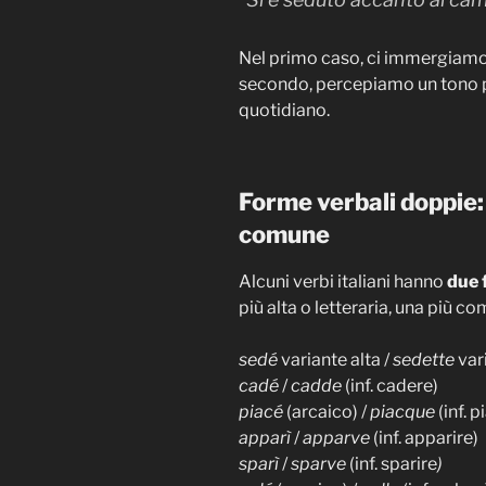
Nel primo caso, ci immergiamo
secondo, percepiamo un tono pi
quotidiano.
Forme verbali doppie:
comune
Alcuni verbi italiani hanno
due 
più alta o letteraria, una più 
sedé
variante alta /
sedette
var
cadé
/
cadde
(inf. cadere)
piacé
(arcaico) /
piacque
(inf. p
apparì
/
apparve
(inf. apparire)
sparì
/
sparve
(inf. sparire
)