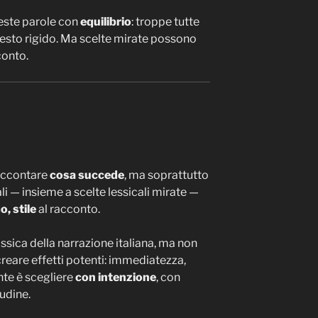
este parole con
equilibrio
: troppe tutte
 testo rigido. Ma scelte mirate possono
conto.
raccontare
cosa succede
, ma soprattutto
li — insieme a scelte lessicali mirate —
o, stile
al racconto.
assica della narrazione italiana, ma non
reare effetti potenti: immediatezza,
nte è scegliere
con intenzione
, con
udine.