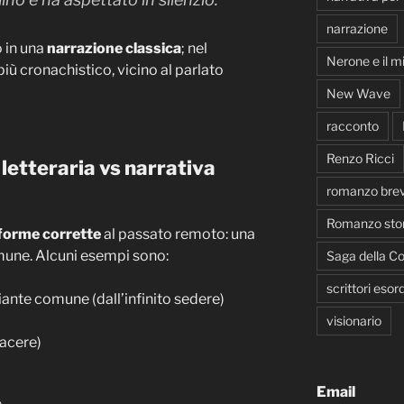
narrazione
 in una
narrazione classica
; nel
Nerone e il m
ù cronachistico, vicino al parlato
New Wave
racconto
Renzo Ricci
 letteraria vs narrativa
romanzo bre
Romanzo stor
forme corrette
al passato remoto: una
comune. Alcuni esempi sono:
Saga della Co
scrittori esord
iante comune (dall’infinito sedere)
visionario
iacere)
Email