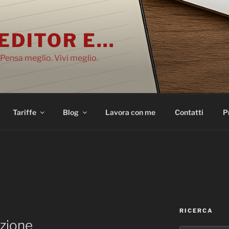
EDITOR E…
 Pensa meglio. Vivi meglio.
Tariffe
Blog
Lavora con me
Contatti
P
RICERCA
azione