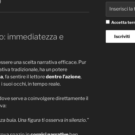
)
Accetta term
vo: immediatezza e
ssere una scelta narrativa efficace. Pur
tiva tradizionale, ha un potere
za
, fa sentire il lettore
dentro l’azione
,
 suoi occhi, in tempo reale.
 dove serve a coinvolgere direttamente il
iva:
za buia. Una figura ti osserva in silenzio.”
trova spazio in
cornici narrative
ben