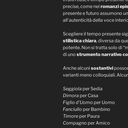
precise, come nei
romanzi epis
presente e futuro assumono una
all’autenticità della voce inter
Scegliere il tempo presente sig
stilistica chiara
, diversa da qu
potente. Non si tratta solo di
di uno
strumento narrativo c
Anche alcuni
sostantivi
possono
varianti meno colloquiali. Alcu
Seggiola
per Sedia
Dimora
per Casa
Figlio d’Uomo
per Uomo
Fanciullo
per Bambino
Timore
per Paura
Compagno
per Amico