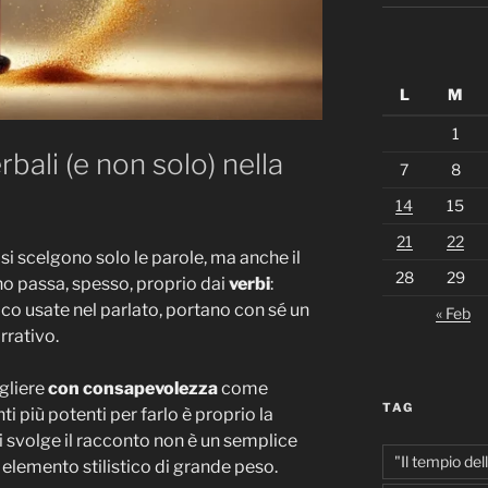
L
M
1
bali (e non solo) nella
7
8
14
15
21
22
si scelgono solo le parole, ma anche il
28
29
ono passa, spesso, proprio dai
verbi
:
co usate nel parlato, portano con sé un
« Feb
rrativo.
egliere
con consapevolezza
come
TAG
i più potenti per farlo è proprio la
 si svolge il racconto non è un semplice
"Il tempio del
elemento stilistico di grande peso.