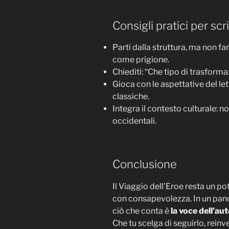
Consigli pratici per scri
Parti dalla struttura, ma non f
come prigione.
Chiediti: “Che tipo di trasform
Gioca con le aspettative del let
classiche.
Integra il contesto culturale: n
occidentali.
Conclusione
Il Viaggio dell’Eroe resta un p
con consapevolezza. In un pan
ciò che conta è
la voce dell’au
Che tu scelga di seguirlo, reinve