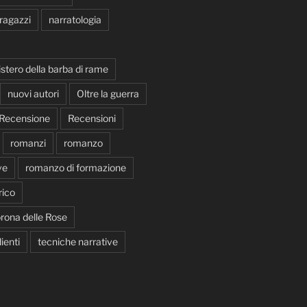
 ragazzi
narratologia
istero della barba di rame
nuovi autori
Oltre la guerra
Recensione
Recensioni
romanzi
romanzo
ve
romanzo di formazione
ico
rona delle Rose
ienti
tecniche narrative