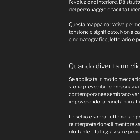
l’evoluzione interiore. Dà strutt
del personaggio e facilita l’iden
Questa mappa narrativa permette
tensione e significato. Non a c
cinematografico, letterario e p
Quando diventa un cli
Se applicata in modo meccanico
storie prevedibili e personaggi
contemporanee sembrano varia
impoverendo la varietà narrati
Il rischio è soprattutto nella ri
reinterpretazione: il mentore sa
riluttante… tutti già visti e preve