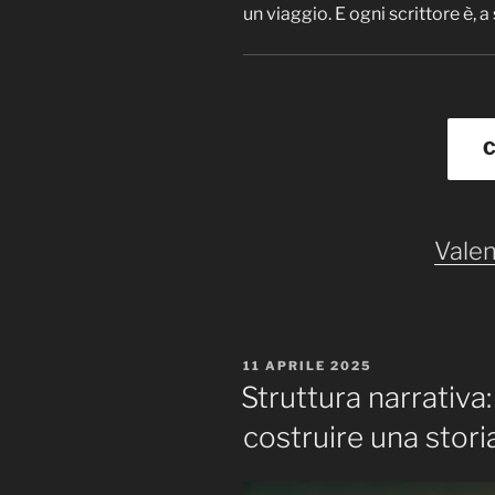
un viaggio. E ogni scrittore è, 
C
Valen
PUBBLICATO
11 APRILE 2025
IL
Struttura narrativa: 
costruire una stori