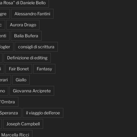
la Rosa" di Daniele Bello
gre
Alessandro Fantini
c
Aurora Drago
nti
Balia Bufera
ogler
consigli di scrittura
Definizione di editing
i
Fair Bonet
Fantasy
rari
Giallo
ano
Giovanna Arciprete
 d'Ombra
 Speranza
il viaggio dell'eroe
Joseph Campbell
Marcella Ricci