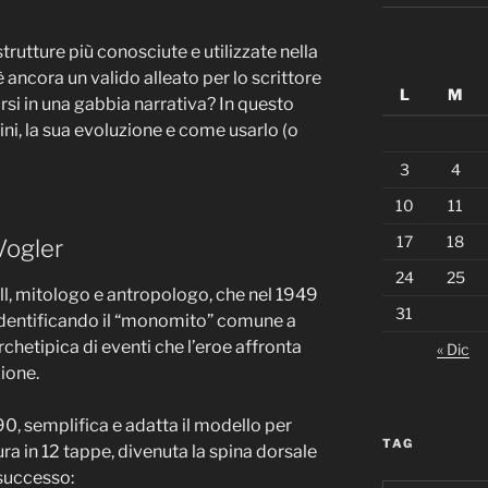
strutture più conosciute e utilizzate nella
ancora un valido alleato per lo scrittore
L
M
si in una gabbia narrativa? In questo
ini, la sua evoluzione e come usarlo (o
3
4
10
11
17
18
Vogler
24
25
l, mitologo e antropologo, che nel 1949
31
 identificando il “monomito” comune a
rchetipica di eventi che l’eroe affronta
« Dic
ione.
90, semplifica e adatta il modello per
TAG
a in 12 tappe, divenuta la spina dorsale
 successo: