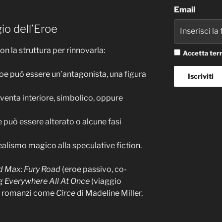
Email
io dell’Eroe
n la struttura per rinnovarla:
Accetta term
roe può essere un’antagonista, una figura
iventa interiore, simbolico, oppure
 può essere alterato o alcune fasi
realismo magico alla speculative fiction.
 Max: Fury Road
(eroe passivo, co-
g Everywhere All At Once
(viaggio
 o romanzi come
Circe
di Madeline Miller,