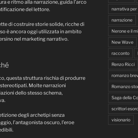
ura e ritmo alla narrazione, guida l’arco
narrativa per
tificazione del lettore.
narrazione
 di costruire storie solide, ricche di
Nerone e il m
aso è ancora oggi utilizzata in ambito
ersino nel marketing narrativo.
New Wave
racconto
ché
Renzo Ricci
romanzo bre
, questa struttura rischia di produrre
 stereotipati. Molte narrazioni
Romanzo stor
zioni dello stesso schema,
Saga della Co
va.
scrittori esord
petizione degli archetipi senza
visionario
ggio, l’antagonista oscuro, l’eroe
dibili.