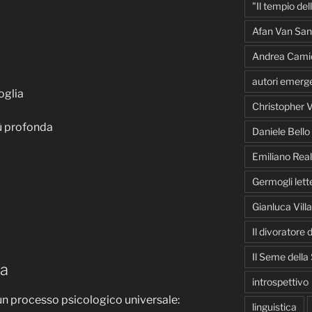
"Il tempio del
Afan Van San
Andrea Cami
autori emerge
oglia
Christopher V
ù profonda
Daniele Bello
Emiliano Real
Germogli lette
Gianluca Vill
Il divoratore
Il Seme della
ra
introspettivo
 un processo psicologico universale:
linguistica