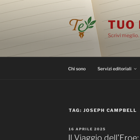
Salta
al
contenuto
TUO 
Scrivi meglio.
Chi sono
Servizi editoriali
TAG:
JOSEPH CAMPBELL
PUBBLICATO
16 APRILE 2025
IL
Il Viaggio dell’Eroe: