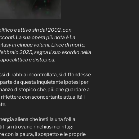
lifico e attivo sin dal 2002, con
cconti. La sua opera più nota è La
tasy in cinque volumi. Linee di morte,
ebbraio 2025, segna il suo esordio nella
apocalittica e distopica.
ssi di rabbia incontrollata, si diffondesse
parte da questa inquietante ipotesi per
omanzo distopico che, più che guardare a
iflettere con sconcertante attualità i
te.
rgia aliena che instilla una follia
ti si ritrovano rinchiusi nei rifugi
e con la paura, il sospetto e le proprie