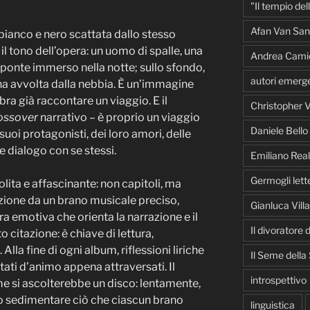
"Il tempio del
Afan Van San
 bianco e nero scattata dallo stesso
il tono dell’opera: un uomo di spalle, una
Andrea Cami
 ponte immerso nella notte; sullo sfondo,
autori emerge
gna avvolta dalla nebbia. È un’immagine
a già raccontare un viaggio. E il
Christopher V
ossover
narrativo – è proprio un viaggio
Daniele Bello
suoi protagonisti, dei loro amori, delle
te dialogo con se stessi.
Emiliano Real
Germogli lette
lita e affascinante: non capitoli, ma
azione da un brano musicale preciso,
Gianluca Vill
ra emotiva che orienta la narrazione e il
Il divoratore
o citazione: è chiave di lettura,
la fine di ogni album, riflessioni liriche
Il Seme della
ati d’animo appena attraversati. Il
introspettivo
e si ascolterebbe un disco: lentamente,
o sedimentare ciò che ciascun brano
linguistica