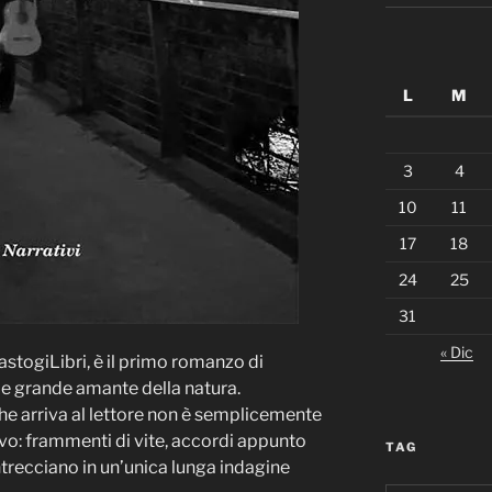
L
M
3
4
10
11
17
18
24
25
31
« Dic
astogiLibri, è il primo romanzo di
e grande amante della natura.
he arriva al lettore non è semplicemente
vo: frammenti di vite, accordi appunto
TAG
intrecciano in un’unica lunga indagine