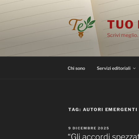
Salta
al
contenuto
TUO 
Scrivi meglio.
Chi sono
Servizi editoriali
TAG:
AUTORI EMERGENTI
PUBBLICATO
9 DICEMBRE 2025
IL
“Gli accordi spezza