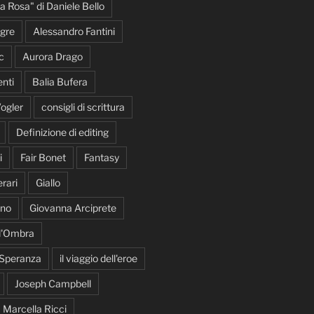
la Rosa" di Daniele Bello
gre
Alessandro Fantini
c
Aurora Drago
nti
Balia Bufera
ogler
consigli di scrittura
Definizione di editing
i
Fair Bonet
Fantasy
rari
Giallo
ano
Giovanna Arciprete
 d'Ombra
 Speranza
il viaggio dell'eroe
Joseph Campbell
Marcella Ricci