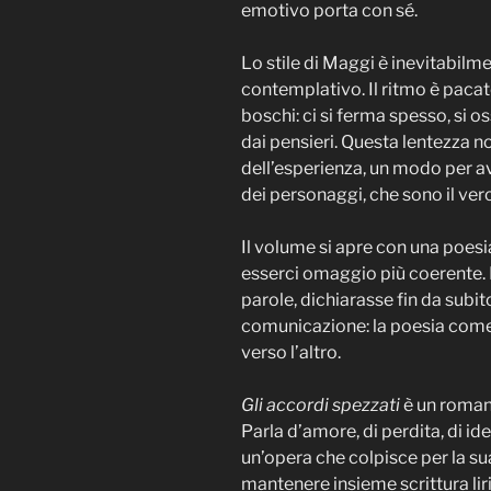
emotivo porta con sé.
Lo stile di Maggi è inevitabilme
contemplativo. Il ritmo è pacato
boschi: ci si ferma spesso, si os
dai pensieri. Questa lentezza n
dell’esperienza, un modo per av
dei personaggi, che sono il vero
Il volume si apre con una poes
esserci omaggio più coerente.
parole, dichiarasse fin da subit
comunicazione: la poesia co
verso l’altro.
Gli accordi spezzati
è un roman
Parla d’amore, di perdita, di id
un’opera che colpisce per la sua
mantenere insieme scrittura lir