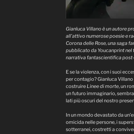
Gianluca Villano è un autore pro
all’attivo numerose poesie e ra
Corona delle Rose, una saga fan
pubblicato da Youcanprint nel f
narrativa fantascientifica post-
E se la violenza, con i suoi ecce
per contagio? Gianluca Villano 
costruire
Linee di morte
, un r
un futuro immaginario, sembra r
lati più oscuri del nostro presen
In un mondo devastato da un’ene
omicida nelle persone, i supersti
sotterranei, costretti a conviver