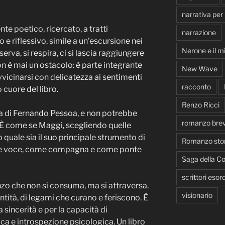
narrativa per
nte poetico, ricercato, a tratti
narrazione
 e riflessivo, simile a un’escursione nei
Nerone e il m
serva, si respira, ci si lascia raggiungere
on è mai un ostacolo: è parte integrante
New Wave
vicinarsi con delicatezza ai sentimenti
racconto
 cuore del libro.
Renzo Ricci
ia di Fernando Pessoa, e non potrebbe
romanzo bre
 È come se Maggi, scegliendo quelle
o quale sia il suo principale strumento di
Romanzo stor
me voce, come compagna e come ponte
Saga della Co
scrittori esord
zo che non si consuma, ma si attraversa.
visionario
entità, di legami che curano e feriscono. È
 sincerità e per la capacità di
ica e introspezione psicologica. Un libro