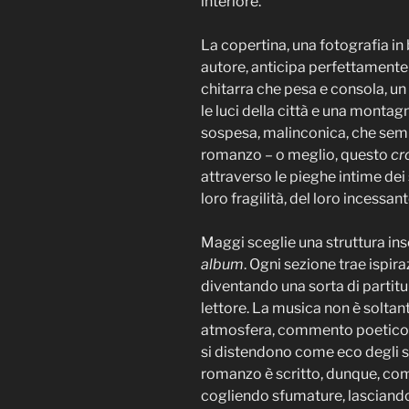
interiore.
La copertina, una fotografia in
autore, anticipa perfettamente 
chitarra che pesa e consola, un
le luci della città e una monta
sospesa, malinconica, che sembr
romanzo – o meglio, questo
cr
attraverso le pieghe intime dei 
loro fragilità, del loro incessan
Maggi sceglie una struttura inso
album
. Ogni sezione trae ispir
diventando una sorta di partitu
lettore. La musica non è soltant
atmosfera, commento poetico. Al
si distendono come eco degli st
romanzo è scritto, dunque, com
cogliendo sfumature, lasciand