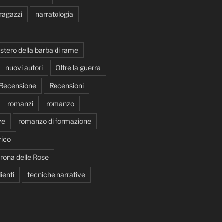
 ragazzi
narratologia
istero della barba di rame
nuovi autori
Oltre la guerra
Recensione
Recensioni
romanzi
romanzo
ve
romanzo di formazione
ico
rona delle Rose
ienti
tecniche narrative