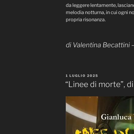
da leggere lentamente, lasci
melodia notturna, in cui ogni no
propria risonanza.
di Valentina Becattini 
PUBBLICATO
1 LUGLIO 2025
IL
“Linee di morte”, di