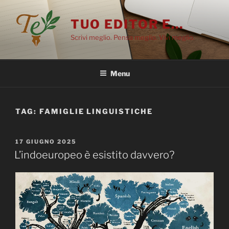
Salta
al
TUO EDITOR E…
contenuto
Scrivi meglio. Pensa meglio. Vivi meglio.
Menu
TAG:
FAMIGLIE LINGUISTICHE
PUBBLICATO
17 GIUGNO 2025
IL
L’indoeuropeo è esistito davvero?