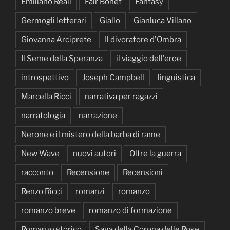
Emiliano Reali
Fair Bonet
Fantasy
Germogli letterari
Giallo
Gianluca Villano
Giovanna Arciprete
Il divoratore d'Ombra
Il Seme della Speranza
il viaggio dell'eroe
introspettivo
Joseph Campbell
linguistica
Marcella Ricci
narrativa per ragazzi
narratologia
narrazione
Nerone e il mistero della barba di rame
New Wave
nuovi autori
Oltre la guerra
racconto
Recensione
Recensioni
Renzo Ricci
romanzi
romanzo
romanzo breve
romanzo di formazione
Romanzo storico
Saga della Corona delle Rose