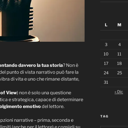
L
M
3
4
10
11
17
18
ontando davvero la tua storia
? Non è
el punto di vista narrativo può fare la
24
25
ibra di vita e uno che rimane distante,
31
« Dic
 of View
) non è solo una questione
stica e strategica, capace di determinare
involgimento emotivo
del lettore.
TAG
pzioni narrative – prima, seconda e
miti (anche per il lettore) e consigli su