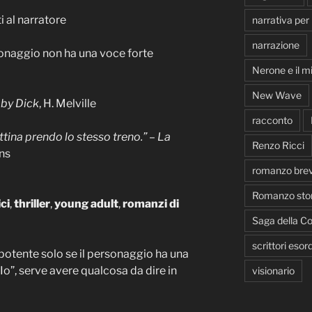
i al narratore
narrativa per
narrazione
sonaggio non ha una voce forte
Nerone e il m
New Wave
by Dick
, H. Melville
racconto
tina prendo lo stesso treno.”
–
La
Renzo Ricci
ns
romanzo bre
Romanzo stor
ci
,
thriller
,
young adult
,
romanzi di
Saga della Co
scrittori esord
otente solo se il personaggio ha una
“Io”, serve avere qualcosa da dire in
visionario