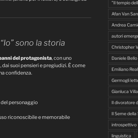
"Il tempio del
Afan Van San
Andrea Cami
autori emerge
:
“Io” sono la storia
Christopher V
panni del protagonista
, con uno
Daniele Bello
, dai suoi pensieri e pregiudizi. È come
Emiliano Real
una confidenza.
Germogli lette
Gianluca Vill
e del personaggio
Il divoratore
Il Seme della
sso riconoscibile e memorabile
introspettivo
linguistica