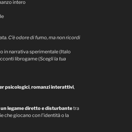
manzo intero
le
iata. C’è odore di fumo, ma non ricordi
o in narrativa sperimentale (Italo
acconti librogame (
Scegli la tua
ler psicologici
,
romanzi interattivi
,
e
un legame diretto e disturbante
tra
ie che giocano con l’identità o la