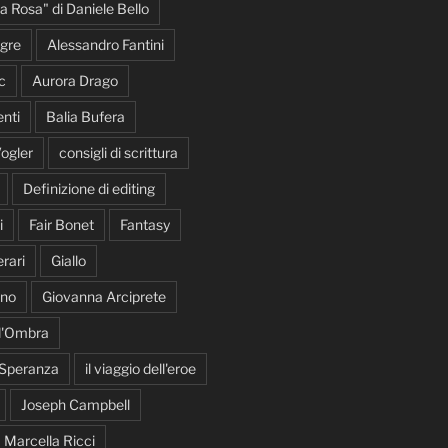
la Rosa" di Daniele Bello
gre
Alessandro Fantini
c
Aurora Drago
nti
Balia Bufera
ogler
consigli di scrittura
Definizione di editing
i
Fair Bonet
Fantasy
rari
Giallo
ano
Giovanna Arciprete
 d'Ombra
 Speranza
il viaggio dell'eroe
Joseph Campbell
Marcella Ricci