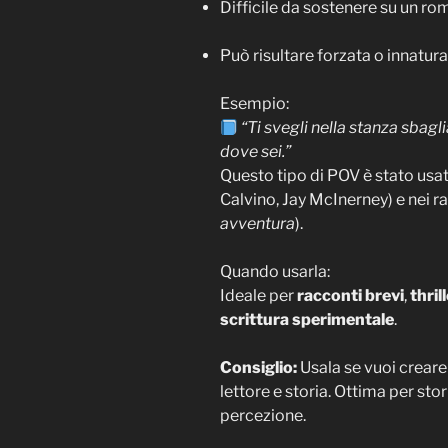
Difficile da sostenere su un ro
Può risultare forzata o innatura
Esempio:
“Ti svegli nella stanza sbagl
dove sei.”
Questo tipo di POV è stato usat
Calvino, Jay McInerney) e nei r
avventura
).
Quando usarla:
Ideale per
racconti brevi
,
thril
scrittura sperimentale
.
Consiglio:
Usala se vuoi crear
lettore e storia. Ottima per stor
percezione.