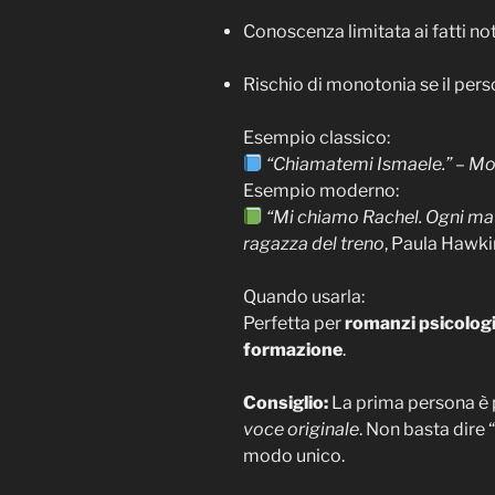
Conoscenza limitata ai fatti not
Rischio di monotonia se il per
Esempio classico:
“Chiamatemi Ismaele.”
–
Mo
Esempio moderno:
“Mi chiamo Rachel. Ogni mat
ragazza del treno
, Paula Hawki
Quando usarla:
Perfetta per
romanzi psicologi
formazione
.
Consiglio:
La prima persona è p
voce originale
. Non basta dire 
modo unico.