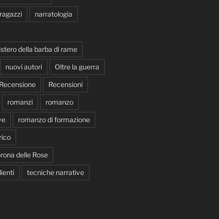
 ragazzi
narratologia
istero della barba di rame
nuovi autori
Oltre la guerra
Recensione
Recensioni
romanzi
romanzo
ve
romanzo di formazione
ico
rona delle Rose
ienti
tecniche narrative