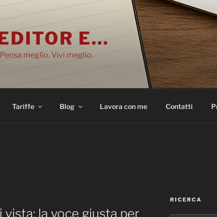
EDITOR E…
 Pensa meglio. Vivi meglio.
Tariffe
Blog
Lavora con me
Contatti
P
RICERCA
i vista: la voce giusta per