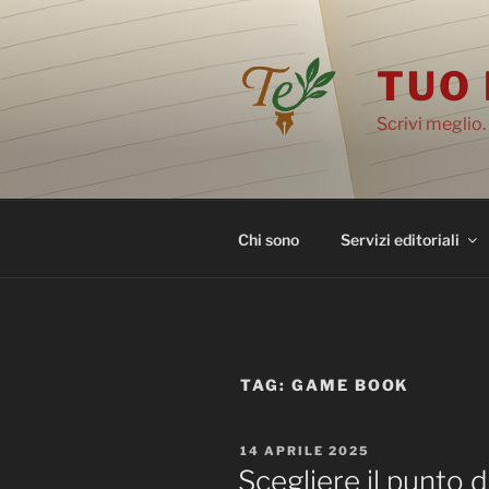
Salta
al
contenuto
TUO 
Scrivi meglio.
Chi sono
Servizi editoriali
TAG:
GAME BOOK
PUBBLICATO
14 APRILE 2025
IL
Scegliere il punto d