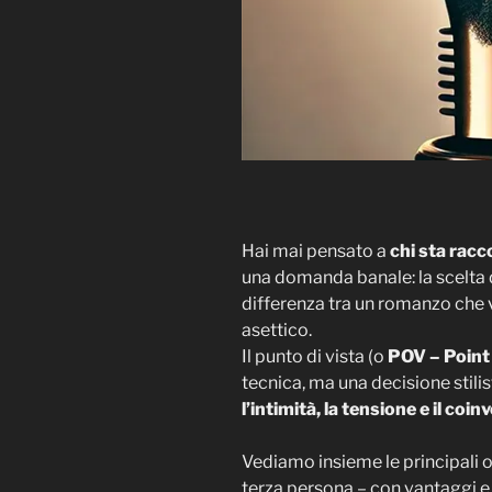
Hai mai pensato a
chi sta racc
una domanda banale: la scelta d
differenza tra un romanzo che v
asettico.
Il punto di vista (o
POV – Point
tecnica, ma una decisione stili
l’intimità, la tensione e il co
Vediamo insieme le principali o
terza persona – con vantaggi e li