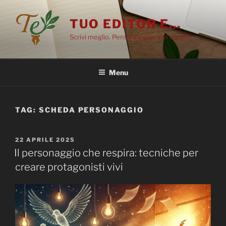
Salta
al
TUO EDITOR E…
contenuto
Scrivi meglio. Pensa meglio. Vivi meglio.
Menu
TAG:
SCHEDA PERSONAGGIO
PUBBLICATO
22 APRILE 2025
IL
Il personaggio che respira: tecniche per
creare protagonisti vivi