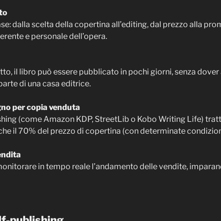
to
se: dalla scelta della copertina all’editing, dal prezzo alla p
oerente e personale dell’opera.
to, il libro può essere pubblicato in pochi giorni, senza dover
parte di una casa editrice.
no per copia venduta
ishing (come Amazon KDP, StreetLib o Kobo Writing Life) tra
he il 70% del prezzo di copertina (con determinate condizion
endita
i monitorare in tempo reale l’andamento delle vendite, imparan
lf-publishing