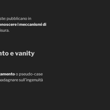
ste: pubblicano in
onoscere i meccanismi di
isura.
nto e vanity
agamento
o pseudo-case
guadagnare sull’ingenuità