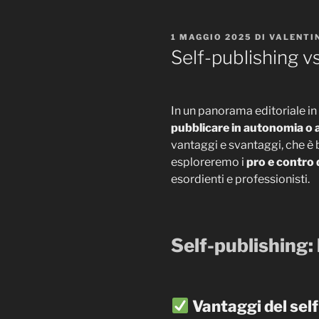
PUBBLICATO
1 MAGGIO 2025
DI
VALENTI
IL
Self-publishing vs
In un panorama editoriale in 
pubblicare in autonomia o a
vantaggi e svantaggi, che è 
esploreremo i
pro e contro d
esordienti e professionisti.
Self-publishing:
Vantaggi del sel